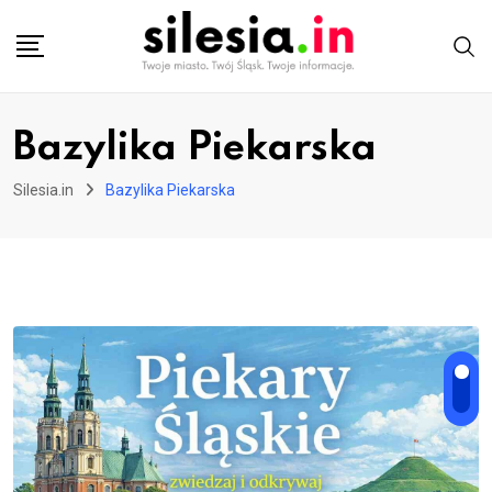
Skip
to
content
Bazylika Piekarska
Silesia.in
Bazylika Piekarska