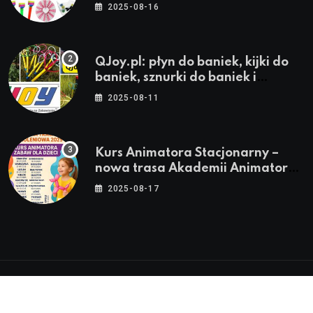
stroje i akcesoria dla animatorów
2025-08-16
QJoy.pl: płyn do baniek, kijki do
baniek, sznurki do baniek i
zestawy do baniek
2025-08-11
Kurs Animatora Stacjonarny –
nowa trasa Akademii Animatora
– jesień 2025
2025-08-17
© 2024-2026 Twoje miasto. Twój Śląsk. Twoje
informacje™ | Wszystkie Prawa Zastrzeżone by
Silesia.in