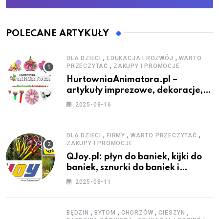
POLECANE ARTYKUŁY
,
,
DLA DZIECI
EDUKACJA I ROZWÓJ
WARTO
,
PRZECZYTAĆ
ZAKUPY I PROMOCJE
HurtowniaAnimatora.pl –
artykuły imprezowe, dekoracje,
stroje i akcesoria dla animatorów
2025-08-16
,
,
,
DLA DZIECI
FIRMY
WARTO PRZECZYTAĆ
ZAKUPY I PROMOCJE
QJoy.pl: płyn do baniek, kijki do
baniek, sznurki do baniek i
zestawy do baniek
2025-08-11
,
,
,
,
BĘDZIN
BYTOM
CHORZÓW
CIESZYN