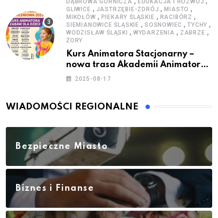
,
,
DĄBROWA GÓRNICZA
EDUKACJA I ROZWÓJ
,
,
,
GLIWICE
JASTRZĘBIE-ZDRÓJ
MIASTO
,
,
,
MIKOŁÓW
PIEKARY ŚLĄSKIE
RACIBÓRZ
,
,
,
SIEMIANOWICE ŚLĄSKIE
SOSNOWIEC
TYCHY
,
,
,
WODZISŁAW ŚLĄSKI
WYDARZENIA
ZABRZE
ŻORY
Kurs Animatora Stacjonarny –
nowa trasa Akademii Animatora
– jesień 2025
2025-08-17
WIADOMOŚCI REGIONALNE
Bezpieczne Miasto
Biznes i Finanse