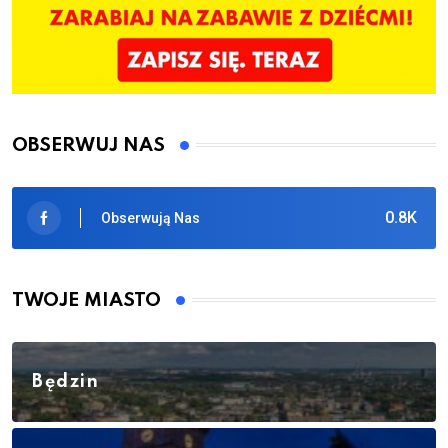
OBSERWUJ NAS
0.8K
Obserwują Nas
TWOJE MIASTO
Będzin