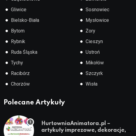
●
●
Gliwice
Sosnowiec
●
●
Bielsko-Biała
Mysłowice
●
●
Bytom
Żory
●
●
Rybnik
Cieszyn
●
●
Ruda Śląska
Ustroń
●
●
Tychy
Mikołów
●
●
Racibórz
Szczyrk
●
●
Chorzów
Wisła
Polecane Artykuły
HurtowniaAnimatora.pl –
artykuły imprezowe, dekoracje,