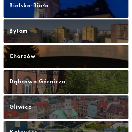
Bielsko-Biała
Bytom
Chorzów
Dąbrowa Górnicza
Gliwice