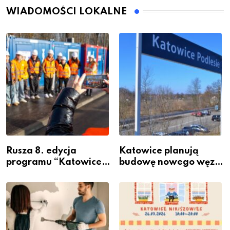
WIADOMOŚCI LOKALNE
Rusza 8. edycja
Katowice planują
programu “Katowice
budowę nowego węzła
Miastem Fachowców”
przesiadkowego w
– nabór dla
Podlesiu
przedsiębiorców