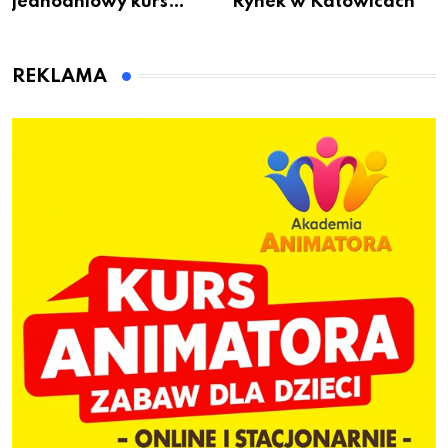
jednodniowy kurs
Rynek w Katowicach
przygotuje do pracy
animatora zabaw dla
dzieci
REKLAMA