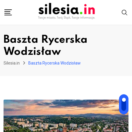
Skip
to
content
Baszta Rycerska
Wodzisław
Silesia.in
Baszta Rycerska Wodzisław