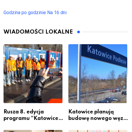
Godzina po godzinie
Na 16 dni
WIADOMOŚCI LOKALNE
Rusza 8. edycja
Katowice planują
programu “Katowice
budowę nowego węzła
Miastem Fachowców”
przesiadkowego w
– nabór dla
Podlesiu