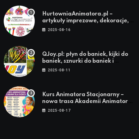
HurtowniaAnimatora.pl –
artykuły imprezowe, dekoracje,
stroje i akcesoria dla animatorów
2025-08-16
QJoy.pl: płyn do baniek, kijki do
baniek, sznurki do baniek i
zestawy do baniek
2025-08-11
Kurs Animatora Stacjonarny –
nowa trasa Akademii Animatora
– jesień 2025
2025-08-17