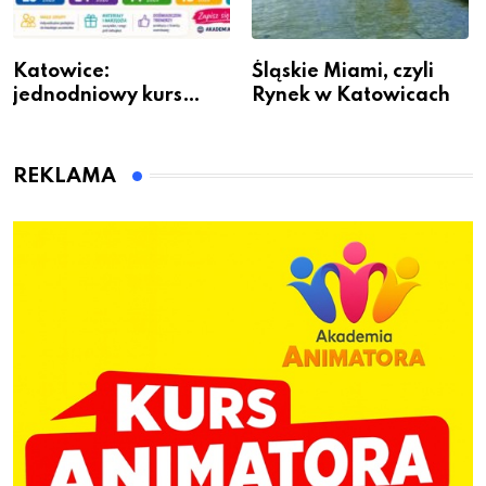
Katowice:
Śląskie Miami, czyli
jednodniowy kurs
Rynek w Katowicach
przygotuje do pracy
animatora zabaw dla
dzieci
REKLAMA