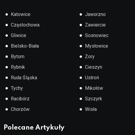
●
●
Katowice
Jaworzno
●
●
Częstochowa
Zawiercie
●
●
Gliwice
Sosnowiec
●
●
Bielsko-Biała
Mysłowice
●
●
Bytom
Żory
●
●
Rybnik
Cieszyn
●
●
Ruda Śląska
Ustroń
●
●
Tychy
Mikołów
●
●
Racibórz
Szczyrk
●
●
Chorzów
Wisła
Polecane Artykuły