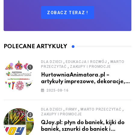
ZOBACZ TERAZ !
POLECANE ARTYKUŁY
,
,
DLA DZIECI
EDUKACJA I ROZWÓJ
WARTO
,
PRZECZYTAĆ
ZAKUPY I PROMOCJE
HurtowniaAnimatora.pl –
artykuły imprezowe, dekoracje,
stroje i akcesoria dla animatorów
2025-08-16
,
,
,
DLA DZIECI
FIRMY
WARTO PRZECZYTAĆ
ZAKUPY I PROMOCJE
QJoy.pl: płyn do baniek, kijki do
baniek, sznurki do baniek i