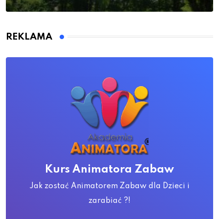
REKLAMA
Kurs Animatora Zabaw
Jak zostać Animatorem Zabaw dla Dzieci i
zarabiać ?!