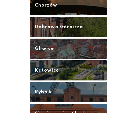
Chorzów
Dąbrowa Górnicza
Gliwice
Katowice
Rybnik