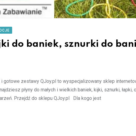
OCJE
jki do baniek, sznurki do bani
ki i gotowe zestawy QJoy.pl to wyspecjalizowany sklep internet
iesz płyny do małych i wielkich baniek, kijki, sznurki, łapki, 
darzeń. Przejdź do sklepu QJoy.pl Dla kogo jest