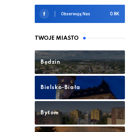
0.8K
Obserwują Nas
TWOJE MIASTO
Będzin
Bielsko-Biała
Bytom