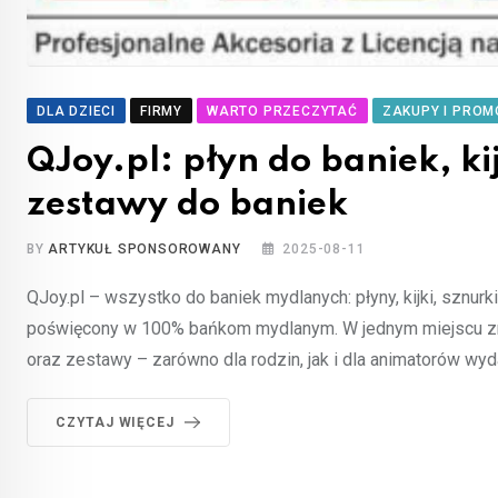
DLA DZIECI
FIRMY
WARTO PRZECZYTAĆ
ZAKUPY I PROM
QJoy.pl: płyn do baniek, ki
zestawy do baniek
BY
ARTYKUŁ SPONSOROWANY
2025-08-11
QJoy.pl – wszystko do baniek mydlanych: płyny, kijki, sznur
poświęcony w 100% bańkom mydlanym. W jednym miejscu znajdz
oraz zestawy – zarówno dla rodzin, jak i dla animatorów wy
CZYTAJ WIĘCEJ