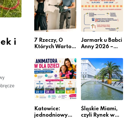
nabór dla
przedsiębiorców
ek i
7 Rzeczy, O
Jarmark u Babci
Których Warto
Anny 2026 –
Pamiętać Przed
Informacje
Remontem
Mieszkania
owy
obręcze
Katowice:
Śląskie Miami,
jednodniowy
czyli Rynek w
kurs przygotuje
Katowicach
do pracy