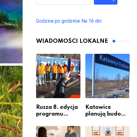
Godzina po godzinie
Na 16 dni
WIADOMOŚCI LOKALNE
Rusza 8. edycja
Katowice
programu
planują budowę
“Katowice
nowego węzła
Miastem
przesiadkoweg
Fachowców” –
o w Podlesiu