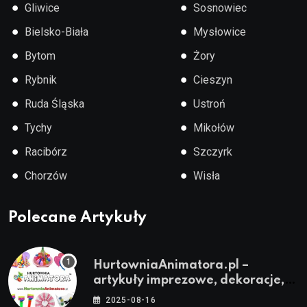
●
●
Gliwice
Sosnowiec
●
●
Bielsko-Biała
Mysłowice
●
●
Bytom
Żory
●
●
Rybnik
Cieszyn
●
●
Ruda Śląska
Ustroń
●
●
Tychy
Mikołów
●
●
Racibórz
Szczyrk
●
●
Chorzów
Wisła
Polecane Artykuły
HurtowniaAnimatora.pl –
artykuły imprezowe, dekoracje,
stroje i akcesoria dla animatorów
2025-08-16