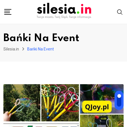
Skip
to
content
Bańki Na Event
Silesia.in
Bańki Na Event