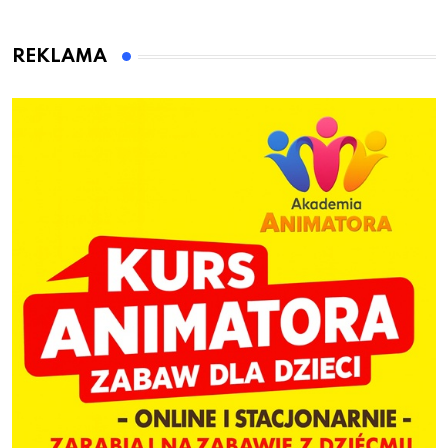
przygotuje do pracy
animatora zabaw dla
dzieci
REKLAMA