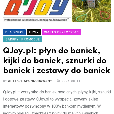
DLA DZIECI
FIRMY
WARTO PRZECZYTAĆ
ZAKUPY I PROMOCJE
QJoy.pl: płyn do baniek,
kijki do baniek, sznurki do
baniek i zestawy do baniek
BY
ARTYKUŁ SPONSOROWANY
2025-08-11
QJoy.pl – wszystko do baniek mydlanych: płyny, kijki, sznurki
i gotowe zestawy QJoy.pl to wyspecjalizowany sklep
internetowy poświęcony w 100% bańkom mydlanym. W
jednym miejscu znajdziesz płyny do małych i wielkich