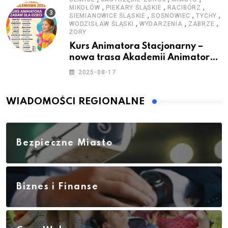
,
,
,
MIKOŁÓW
PIEKARY ŚLĄSKIE
RACIBÓRZ
,
,
,
SIEMIANOWICE ŚLĄSKIE
SOSNOWIEC
TYCHY
,
,
,
WODZISŁAW ŚLĄSKI
WYDARZENIA
ZABRZE
ŻORY
Kurs Animatora Stacjonarny –
nowa trasa Akademii Animatora
– jesień 2025
2025-08-17
WIADOMOŚCI REGIONALNE
Bezpieczne Miasto
Biznes i Finanse