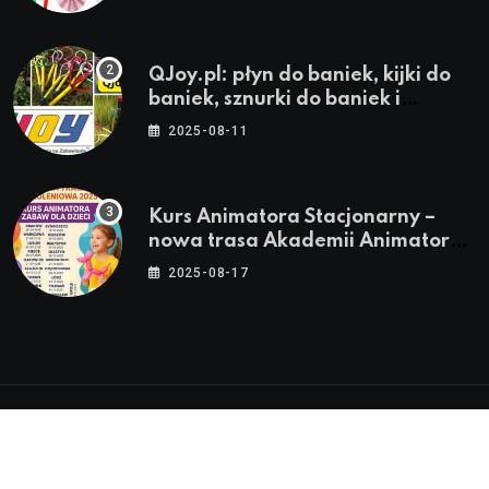
QJoy.pl: płyn do baniek, kijki do
baniek, sznurki do baniek i
zestawy do baniek
2025-08-11
Kurs Animatora Stacjonarny –
nowa trasa Akademii Animatora
– jesień 2025
2025-08-17
© 2024-2026 Twoje miasto. Twój Śląsk. Twoje
informacje™ | Wszystkie Prawa Zastrzeżone by
Silesia.in