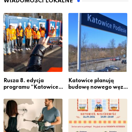
WIADOMOŚCI LOKALNE
Rusza 8. edycja
Katowice planują
programu “Katowice
budowę nowego węzła
Miastem Fachowców”
przesiadkowego w
– nabór dla
Podlesiu
przedsiębiorców