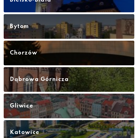
Bielsko-Biała
Bytom
Chorzów
Dąbrowa Górnicza
Gliwice
Katowice