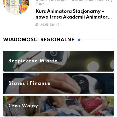
ŻORY
Kurs Animatora Stacjonarny –
nowa trasa Akademii Animatora
– jesień 2025
2025-08-17
WIADOMOŚCI REGIONALNE
Bezpieczne Miasto
Biznes i Finanse
Czas Wolny