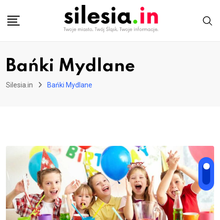
Skip
to
content
Bańki Mydlane
Silesia.in
Bańki Mydlane