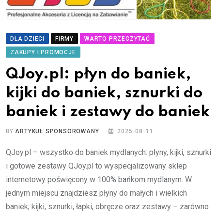
DLA DZIECI
FIRMY
WARTO PRZECZYTAĆ
ZAKUPY I PROMOCJE
QJoy.pl: płyn do baniek,
kijki do baniek, sznurki do
baniek i zestawy do baniek
BY
ARTYKUŁ SPONSOROWANY
2025-08-11
QJoy.pl – wszystko do baniek mydlanych: płyny, kijki, sznurki
i gotowe zestawy QJoy.pl to wyspecjalizowany sklep
internetowy poświęcony w 100% bańkom mydlanym. W
jednym miejscu znajdziesz płyny do małych i wielkich
baniek, kijki, sznurki, łapki, obręcze oraz zestawy – zarówno