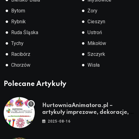
●
●
Bytom
Żory
●
●
Rybnik
Cieszyn
●
●
Ruda Śląska
Ustroń
●
●
Tychy
Mikołów
●
●
Racibórz
Szczyrk
●
●
Chorzów
Wisła
Polecane Artykuły
HurtowniaAnimatora.pl –
artykuły imprezowe, dekoracje,
stroje i akcesoria dla animatorów
2025-08-16