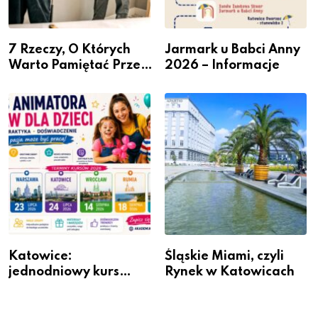
7 Rzeczy, O Których
Jarmark u Babci Anny
Warto Pamiętać Przed
2026 – Informacje
Remontem Mieszkania
Katowice:
Śląskie Miami, czyli
jednodniowy kurs
Rynek w Katowicach
przygotuje do pracy
animatora zabaw dla