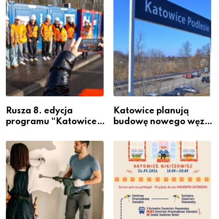
Rusza 8. edycja
Katowice planują
programu “Katowice
budowę nowego węzła
Miastem Fachowców”
przesiadkowego w
– nabór dla
Podlesiu
przedsiębiorców