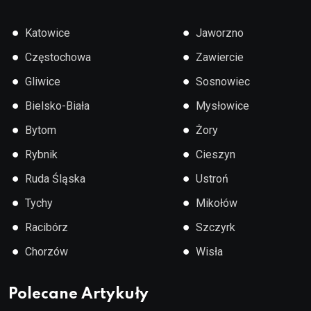
●
●
Katowice
Jaworzno
●
●
Częstochowa
Zawiercie
●
●
Gliwice
Sosnowiec
●
●
Bielsko-Biała
Mysłowice
●
●
Bytom
Żory
●
●
Rybnik
Cieszyn
●
●
Ruda Śląska
Ustroń
●
●
Tychy
Mikołów
●
●
Racibórz
Szczyrk
●
●
Chorzów
Wisła
Polecane Artykuły