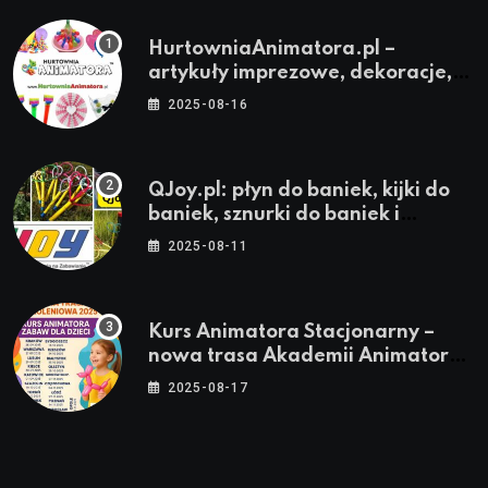
HurtowniaAnimatora.pl –
artykuły imprezowe, dekoracje,
stroje i akcesoria dla animatorów
2025-08-16
QJoy.pl: płyn do baniek, kijki do
baniek, sznurki do baniek i
zestawy do baniek
2025-08-11
Kurs Animatora Stacjonarny –
nowa trasa Akademii Animatora
– jesień 2025
2025-08-17