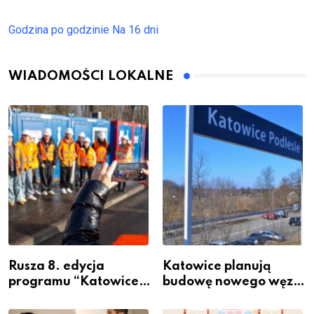
Godzina po godzinie
Na 16 dni
WIADOMOŚCI LOKALNE
Rusza 8. edycja
Katowice planują
programu “Katowice
budowę nowego węzła
Miastem Fachowców”
przesiadkowego w
– nabór dla
Podlesiu