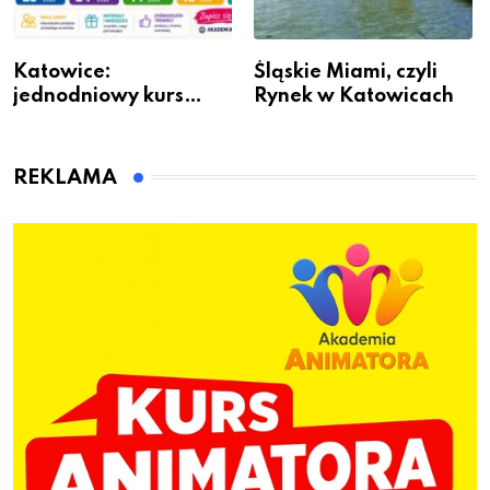
Katowice:
Śląskie Miami, czyli
jednodniowy kurs
Rynek w Katowicach
przygotuje do pracy
animatora zabaw dla
dzieci
REKLAMA