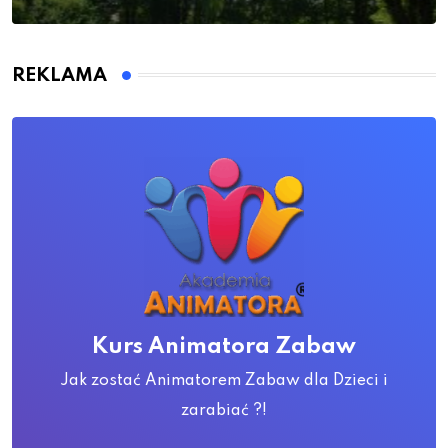
REKLAMA
Kurs Animatora Zabaw
Jak zostać Animatorem Zabaw dla Dzieci i
zarabiać ?!