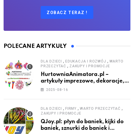
ZOBACZ TERAZ !
POLECANE ARTYKUŁY
,
,
DLA DZIECI
EDUKACJA I ROZWÓJ
WARTO
,
PRZECZYTAĆ
ZAKUPY I PROMOCJE
HurtowniaAnimatora.pl –
artykuły imprezowe, dekoracje,
stroje i akcesoria dla animatorów
2025-08-16
,
,
,
DLA DZIECI
FIRMY
WARTO PRZECZYTAĆ
ZAKUPY I PROMOCJE
QJoy.pl: płyn do baniek, kijki do
baniek, sznurki do baniek i