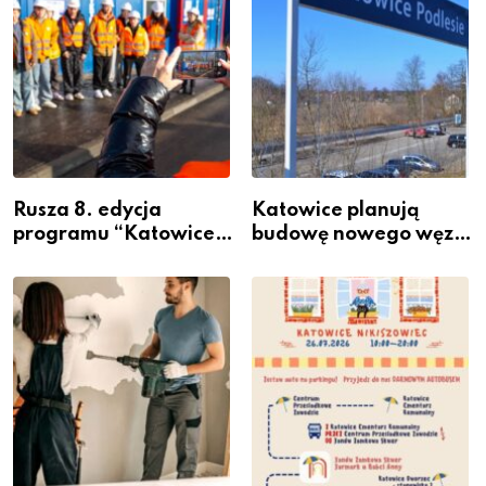
Rusza 8. edycja
Katowice planują
programu “Katowice
budowę nowego węzła
Miastem Fachowców”
przesiadkowego w
– nabór dla
Podlesiu
przedsiębiorców