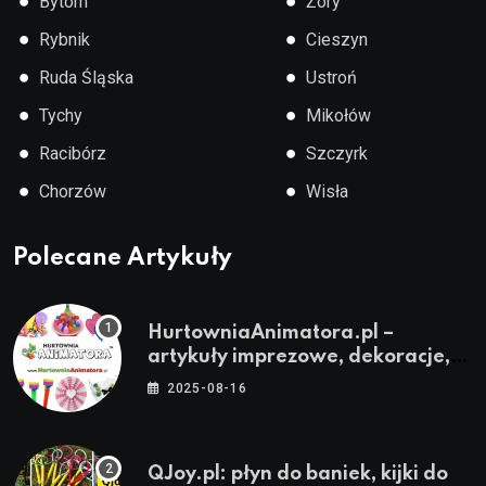
●
●
Bytom
Żory
●
●
Rybnik
Cieszyn
●
●
Ruda Śląska
Ustroń
●
●
Tychy
Mikołów
●
●
Racibórz
Szczyrk
●
●
Chorzów
Wisła
Polecane Artykuły
HurtowniaAnimatora.pl –
artykuły imprezowe, dekoracje,
stroje i akcesoria dla animatorów
2025-08-16
QJoy.pl: płyn do baniek, kijki do