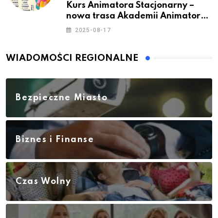
Kurs Animatora Stacjonarny –
nowa trasa Akademii Animatora
– jesień 2025
2025-08-17
WIADOMOŚCI REGIONALNE
Bezpieczne Miasto
Biznes i Finanse
Czas Wolny