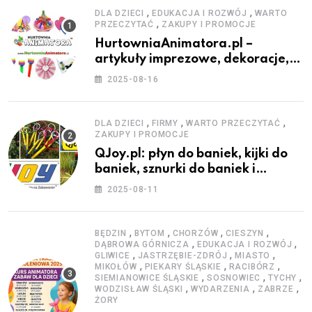
,
,
DLA DZIECI
EDUKACJA I ROZWÓJ
WARTO
,
PRZECZYTAĆ
ZAKUPY I PROMOCJE
HurtowniaAnimatora.pl –
artykuły imprezowe, dekoracje,
stroje i akcesoria dla animatorów
2025-08-16
,
,
,
DLA DZIECI
FIRMY
WARTO PRZECZYTAĆ
ZAKUPY I PROMOCJE
QJoy.pl: płyn do baniek, kijki do
baniek, sznurki do baniek i
zestawy do baniek
2025-08-11
,
,
,
,
BĘDZIN
BYTOM
CHORZÓW
CIESZYN
,
,
DĄBROWA GÓRNICZA
EDUKACJA I ROZWÓJ
,
,
,
GLIWICE
JASTRZĘBIE-ZDRÓJ
MIASTO
,
,
,
MIKOŁÓW
PIEKARY ŚLĄSKIE
RACIBÓRZ
,
,
,
SIEMIANOWICE ŚLĄSKIE
SOSNOWIEC
TYCHY
,
,
,
WODZISŁAW ŚLĄSKI
WYDARZENIA
ZABRZE
ŻORY