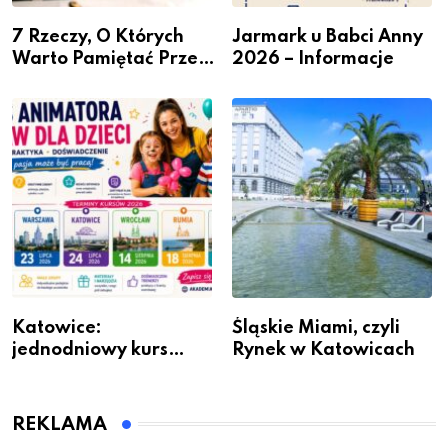
7 Rzeczy, O Których
Jarmark u Babci Anny
Warto Pamiętać Przed
2026 – Informacje
Remontem Mieszkania
Katowice:
Śląskie Miami, czyli
jednodniowy kurs
Rynek w Katowicach
przygotuje do pracy
animatora zabaw dla
dzieci
REKLAMA