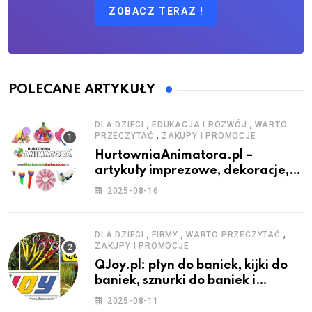
ZOBACZ TERAZ !
POLECANE ARTYKUŁY
,
,
DLA DZIECI
EDUKACJA I ROZWÓJ
WARTO
,
PRZECZYTAĆ
ZAKUPY I PROMOCJE
HurtowniaAnimatora.pl –
artykuły imprezowe, dekoracje,
stroje i akcesoria dla animatorów
2025-08-16
,
,
,
DLA DZIECI
FIRMY
WARTO PRZECZYTAĆ
ZAKUPY I PROMOCJE
QJoy.pl: płyn do baniek, kijki do
baniek, sznurki do baniek i
zestawy do baniek
2025-08-11