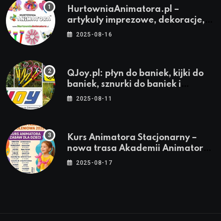
HurtowniaAnimatora.pl –
artykuły imprezowe, dekoracje,
stroje i akcesoria dla animatorów
2025-08-16
QJoy.pl: płyn do baniek, kijki do
baniek, sznurki do baniek i
zestawy do baniek
2025-08-11
Kurs Animatora Stacjonarny –
nowa trasa Akademii Animatora
– jesień 2025
2025-08-17