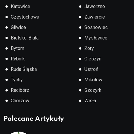
●
●
Katowice
Jaworzno
●
●
Częstochowa
Zawiercie
●
●
Gliwice
Sosnowiec
●
●
Bielsko-Biała
Mysłowice
●
●
Bytom
Żory
●
●
Rybnik
Cieszyn
●
●
Ruda Śląska
Ustroń
●
●
Tychy
Mikołów
●
●
Racibórz
Szczyrk
●
●
Chorzów
Wisła
Polecane Artykuły