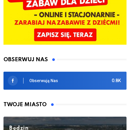
OBSERWUJ NAS
0.8K
Obserwują Nas
TWOJE MIASTO
Będzin