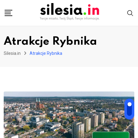
Skip
to
content
Atrakcje Rybnika
Silesia.in
Atrakcje Rybnika