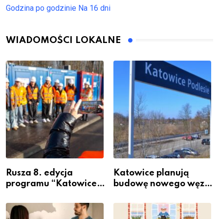
Godzina po godzinie
Na 16 dni
WIADOMOŚCI LOKALNE
Rusza 8. edycja
Katowice planują
programu “Katowice
budowę nowego węzła
Miastem Fachowców”
przesiadkowego w
– nabór dla
Podlesiu
przedsiębiorców