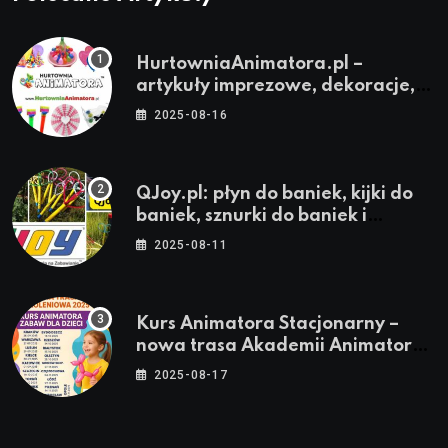
HurtowniaAnimatora.pl –
artykuły imprezowe, dekoracje,
stroje i akcesoria dla animatorów
2025-08-16
QJoy.pl: płyn do baniek, kijki do
baniek, sznurki do baniek i
zestawy do baniek
2025-08-11
Kurs Animatora Stacjonarny –
nowa trasa Akademii Animatora
– jesień 2025
2025-08-17