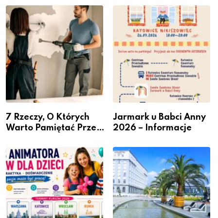
– nabór dla
Podlesiu
przedsiębiorców
7 Rzeczy, O Których
Jarmark u Babci Anny
Warto Pamiętać Przed
2026 – Informacje
Remontem Mieszkania