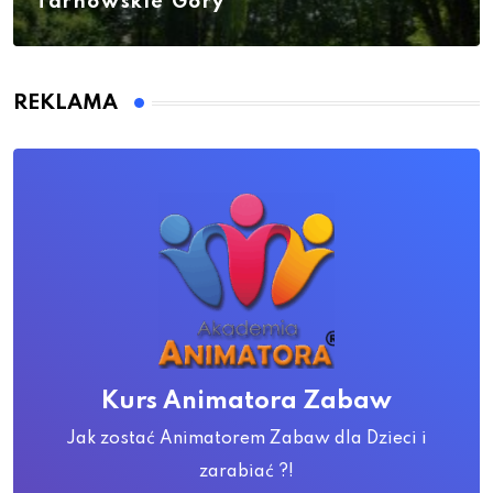
Tarnowskie Góry
REKLAMA
Kurs Animatora Zabaw
Jak zostać Animatorem Zabaw dla Dzieci i
zarabiać ?!