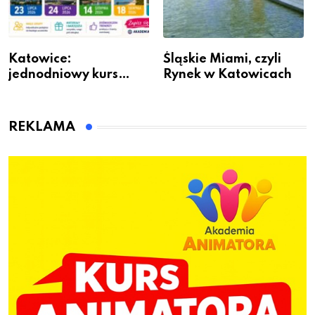
Katowice:
Śląskie Miami, czyli
jednodniowy kurs
Rynek w Katowicach
przygotuje do pracy
animatora zabaw dla
dzieci
REKLAMA