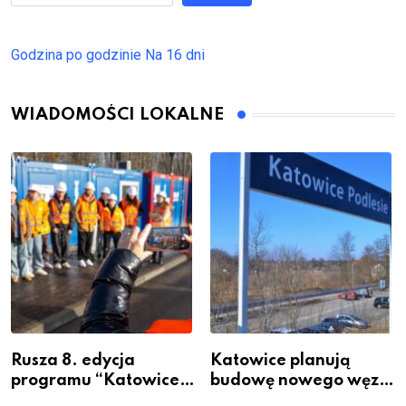
Godzina po godzinie
Na 16 dni
WIADOMOŚCI LOKALNE
Rusza 8. edycja
Katowice planują
programu “Katowice
budowę nowego węzła
Miastem Fachowców”
przesiadkowego w