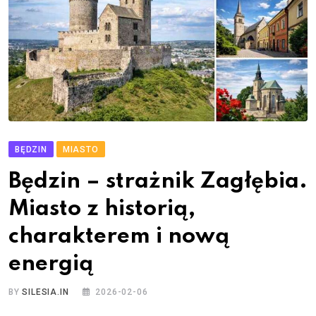
BĘDZIN
MIASTO
Będzin – strażnik Zagłębia.
Miasto z historią,
charakterem i nową
energią
BY
SILESIA.IN
2026-02-06