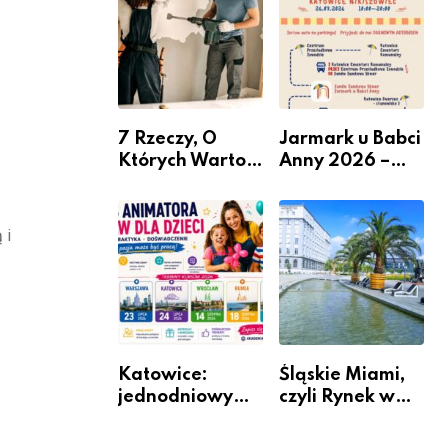
nabór dla
przedsiębiorców
7 Rzeczy, O
Jarmark u Babci
Których Warto
Anny 2026 –
Pamiętać Przed
Informacje
Remontem
Mieszkania
 i
Katowice:
Śląskie Miami,
jednodniowy
czyli Rynek w
kurs przygotuje
Katowicach
do pracy