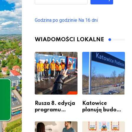
Godzina po godzinie
Na 16 dni
WIADOMOŚCI LOKALNE
Rusza 8. edycja
Katowice
programu
planują budowę
“Katowice
nowego węzła
Miastem
przesiadkoweg
Fachowców” –
o w Podlesiu