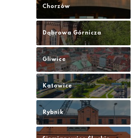
Chorzów
Dąbrowa Górnicza
Gliwice
Katowice
Rybnik