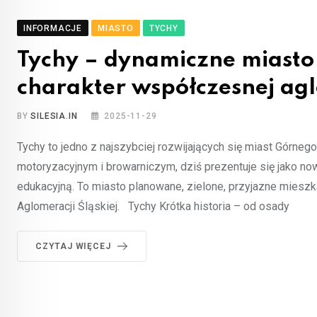
INFORMACJE
MIASTO
TYCHY
Tychy – dynamiczne miasto Ś
charakter współczesnej ag
BY
SILESIA.IN
2025-11-29
Tychy to jedno z najszybciej rozwijających się miast Górne
motoryzacyjnym i browarniczym, dziś prezentuje się jako now
edukacyjną. To miasto planowane, zielone, przyjazne miesz
Aglomeracji Śląskiej. Tychy Krótka historia – od osady
CZYTAJ WIĘCEJ