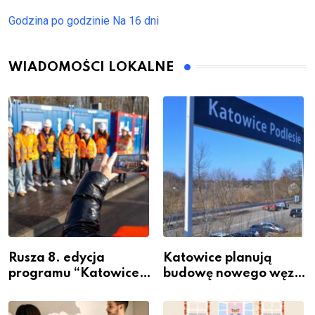
Godzina po godzinie
Na 16 dni
WIADOMOŚCI LOKALNE
Rusza 8. edycja
Katowice planują
programu “Katowice
budowę nowego węzła
Miastem Fachowców”
przesiadkowego w
– nabór dla
Podlesiu