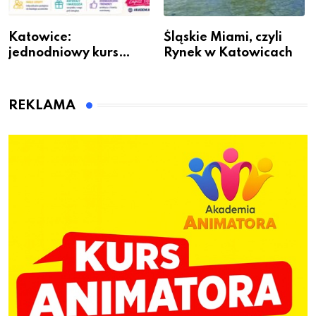
Katowice:
Śląskie Miami, czyli
jednodniowy kurs
Rynek w Katowicach
przygotuje do pracy
animatora zabaw dla
dzieci
REKLAMA