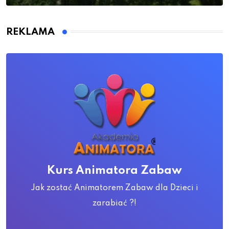
REKLAMA
Kurs Animatora Zabaw
Jak zostać Animatorem Zabaw dla Dzieci i
zarabiać ?!