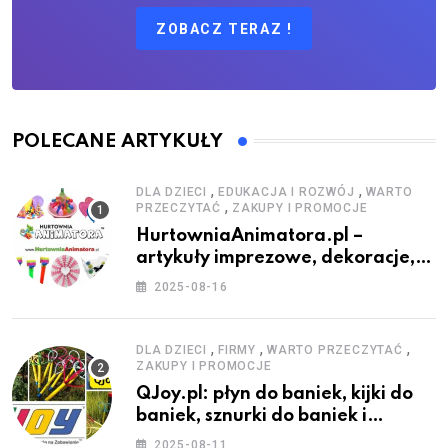
ZOBACZ TERAZ !
POLECANE ARTYKUŁY
,
,
DLA DZIECI
EDUKACJA I ROZWÓJ
WARTO
,
PRZECZYTAĆ
ZAKUPY I PROMOCJE
HurtowniaAnimatora.pl –
artykuły imprezowe, dekoracje,
stroje i akcesoria dla animatorów
2025-08-16
,
,
,
DLA DZIECI
FIRMY
WARTO PRZECZYTAĆ
ZAKUPY I PROMOCJE
QJoy.pl: płyn do baniek, kijki do
baniek, sznurki do baniek i
zestawy do baniek
2025-08-11