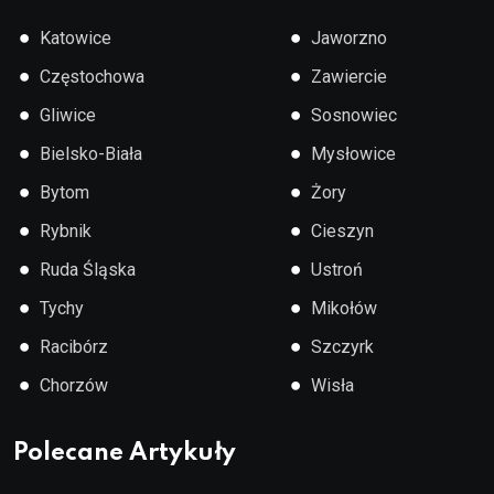
●
●
Katowice
Jaworzno
●
●
Częstochowa
Zawiercie
●
●
Gliwice
Sosnowiec
●
●
Bielsko-Biała
Mysłowice
●
●
Bytom
Żory
●
●
Rybnik
Cieszyn
●
●
Ruda Śląska
Ustroń
●
●
Tychy
Mikołów
●
●
Racibórz
Szczyrk
●
●
Chorzów
Wisła
Polecane Artykuły