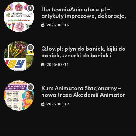
HurtowniaAnimatora.pl –
artykuły imprezowe, dekoracje,
stroje i akcesoria dla animatorów
2025-08-16
QJoy.pl: płyn do baniek, kijki do
baniek, sznurki do baniek i
zestawy do baniek
2025-08-11
Kurs Animatora Stacjonarny –
nowa trasa Akademii Animatora
– jesień 2025
2025-08-17