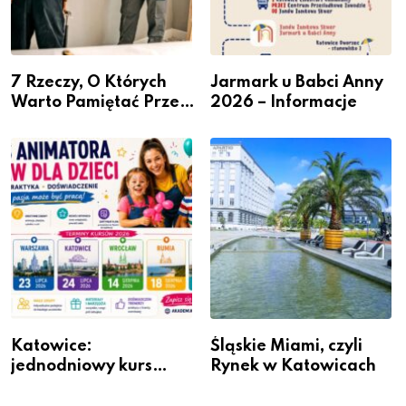
7 Rzeczy, O Których
Jarmark u Babci Anny
Warto Pamiętać Przed
2026 – Informacje
Remontem Mieszkania
Katowice:
Śląskie Miami, czyli
jednodniowy kurs
Rynek w Katowicach
przygotuje do pracy
animatora zabaw dla