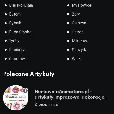
●
●
Bielsko-Biała
Mysłowice
●
●
Bytom
Żory
●
●
Rybnik
Cieszyn
●
●
Ruda Śląska
Ustroń
●
●
Tychy
Mikołów
●
●
Racibórz
Szczyrk
●
●
Chorzów
Wisła
Polecane Artykuły
HurtowniaAnimatora.pl –
artykuły imprezowe, dekoracje,
stroje i akcesoria dla animatorów
2025-08-16