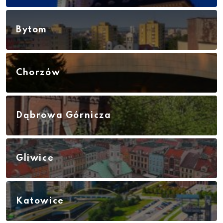
Bytom
Chorzów
Dąbrowa Górnicza
Gliwice
Katowice