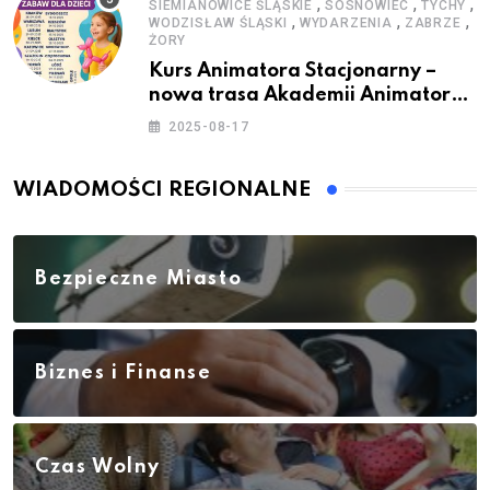
,
,
,
SIEMIANOWICE ŚLĄSKIE
SOSNOWIEC
TYCHY
,
,
,
WODZISŁAW ŚLĄSKI
WYDARZENIA
ZABRZE
ŻORY
Kurs Animatora Stacjonarny –
nowa trasa Akademii Animatora
– jesień 2025
2025-08-17
WIADOMOŚCI REGIONALNE
Bezpieczne Miasto
Biznes i Finanse
Czas Wolny