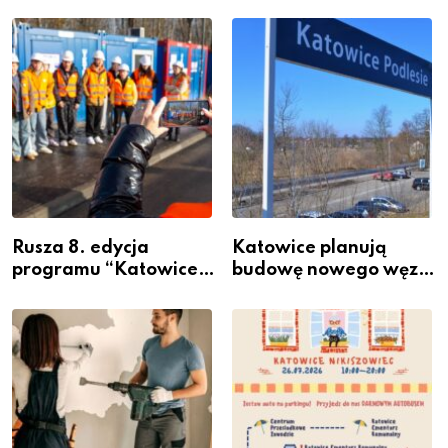
Rusza 8. edycja
Katowice planują
programu “Katowice
budowę nowego węzła
Miastem Fachowców”
przesiadkowego w
– nabór dla
Podlesiu
przedsiębiorców