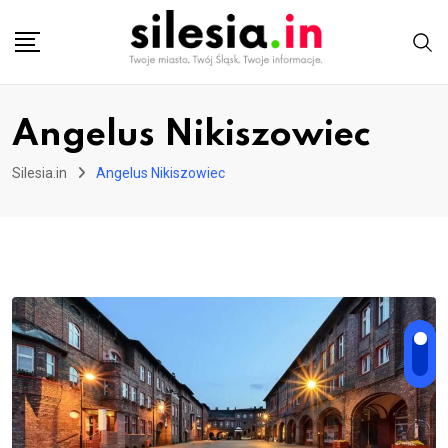
Skip
to
content
Angelus Nikiszowiec
Silesia.in
Angelus Nikiszowiec