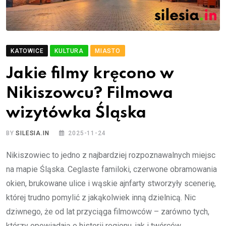
KATOWICE
KULTURA
MIASTO
Jakie filmy kręcono w
Nikiszowcu? Filmowa
wizytówka Śląska
BY
SILESIA.IN
2025-11-24
Nikiszowiec to jedno z najbardziej rozpoznawalnych miejsc
na mapie Śląska. Ceglaste familoki, czerwone obramowania
okien, brukowane ulice i wąskie ajnfarty stworzyły scenerię,
której trudno pomylić z jakąkolwiek inną dzielnicą. Nic
dziwnego, że od lat przyciąga filmowców – zarówno tych,
którzy opowiadają o historii regionu, jak i twórców