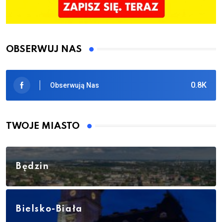
OBSERWUJ NAS
0.8K
Obserwują Nas
TWOJE MIASTO
Będzin
Bielsko-Biała