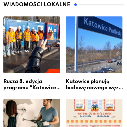
WIADOMOŚCI LOKALNE
Rusza 8. edycja
Katowice planują
programu “Katowice
budowę nowego węzła
Miastem Fachowców”
przesiadkowego w
– nabór dla
Podlesiu
przedsiębiorców