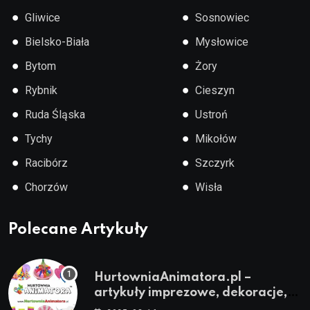
●
●
Gliwice
Sosnowiec
●
●
Bielsko-Biała
Mysłowice
●
●
Bytom
Żory
●
●
Rybnik
Cieszyn
●
●
Ruda Śląska
Ustroń
●
●
Tychy
Mikołów
●
●
Racibórz
Szczyrk
●
●
Chorzów
Wisła
Polecane Artykuły
HurtowniaAnimatora.pl –
artykuły imprezowe, dekoracje,
stroje i akcesoria dla animatorów