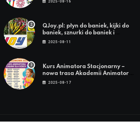
2025-08-16
QJoy.pl: płyn do baniek, kijki do
baniek, sznurki do baniek i
zestawy do baniek
2025-08-11
Kurs Animatora Stacjonarny –
nowa trasa Akademii Animatora
– jesień 2025
2025-08-17
© 2024-2026 Twoje miasto. Twój Śląsk. Twoje
informacje™ | Wszystkie Prawa Zastrzeżone by
Silesia.in