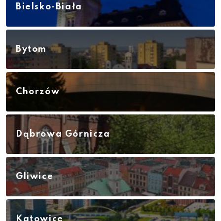
Bielsko-Biała
Bytom
Chorzów
Dąbrowa Górnicza
Gliwice
Katowice