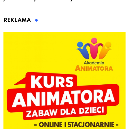
przygotuje do pracy
animatora zabaw dla
dzieci
REKLAMA