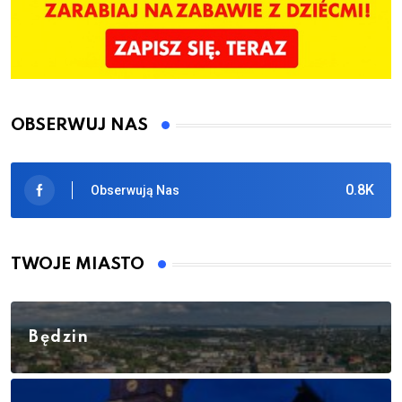
OBSERWUJ NAS
0.8K
Obserwują Nas
TWOJE MIASTO
Będzin