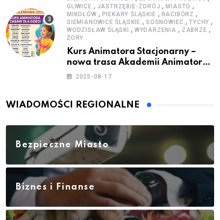
,
,
,
GLIWICE
JASTRZĘBIE-ZDRÓJ
MIASTO
,
,
,
MIKOŁÓW
PIEKARY ŚLĄSKIE
RACIBÓRZ
,
,
,
SIEMIANOWICE ŚLĄSKIE
SOSNOWIEC
TYCHY
,
,
,
WODZISŁAW ŚLĄSKI
WYDARZENIA
ZABRZE
ŻORY
Kurs Animatora Stacjonarny –
nowa trasa Akademii Animatora
– jesień 2025
2025-08-17
WIADOMOŚCI REGIONALNE
Bezpieczne Miasto
Biznes i Finanse