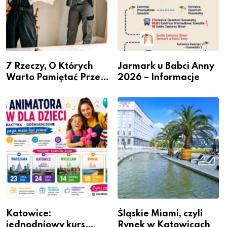
7 Rzeczy, O Których
Jarmark u Babci Anny
Warto Pamiętać Przed
2026 – Informacje
Remontem Mieszkania
Katowice:
Śląskie Miami, czyli
jednodniowy kurs
Rynek w Katowicach