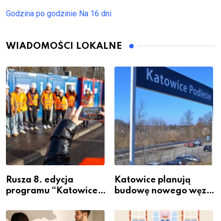
Godzina po godzinie
Na 16 dni
WIADOMOŚCI LOKALNE
Rusza 8. edycja
Katowice planują
programu “Katowice
budowę nowego węzła
Miastem Fachowców”
przesiadkowego w
– nabór dla
Podlesiu