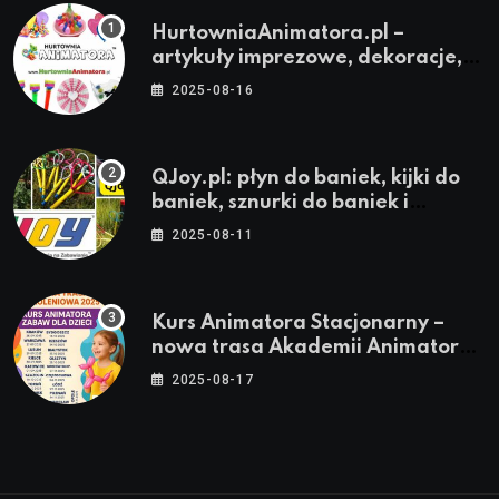
HurtowniaAnimatora.pl –
artykuły imprezowe, dekoracje,
stroje i akcesoria dla animatorów
2025-08-16
QJoy.pl: płyn do baniek, kijki do
baniek, sznurki do baniek i
zestawy do baniek
2025-08-11
Kurs Animatora Stacjonarny –
nowa trasa Akademii Animatora
– jesień 2025
2025-08-17