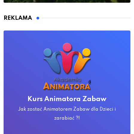
REKLAMA
Kurs Animatora Zabaw
Jak zostać Animatorem Zabaw dla Dzieci i
zarabiać ?!