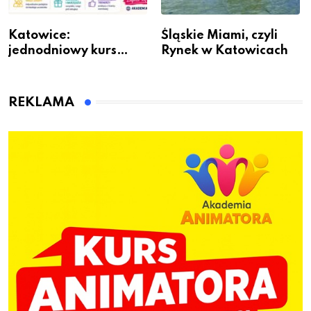
Katowice:
Śląskie Miami, czyli
jednodniowy kurs
Rynek w Katowicach
przygotuje do pracy
animatora zabaw dla
dzieci
REKLAMA