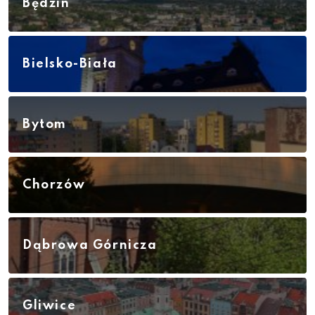
Będzin
Bielsko-Biała
Bytom
Chorzów
Dąbrowa Górnicza
Gliwice