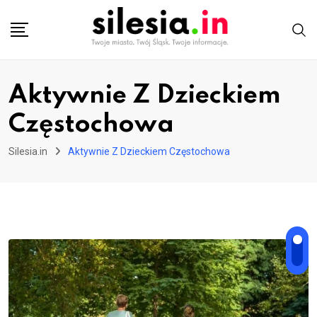
Skip
to
content
Aktywnie Z Dzieckiem
Częstochowa
Silesia.in
Aktywnie Z Dzieckiem Częstochowa