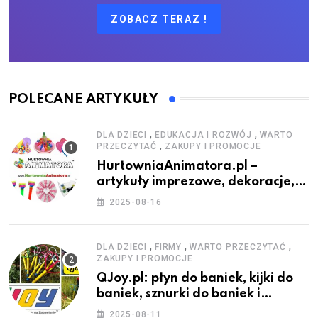
ZOBACZ TERAZ !
POLECANE ARTYKUŁY
,
,
DLA DZIECI
EDUKACJA I ROZWÓJ
WARTO
,
PRZECZYTAĆ
ZAKUPY I PROMOCJE
HurtowniaAnimatora.pl –
artykuły imprezowe, dekoracje,
stroje i akcesoria dla animatorów
2025-08-16
,
,
,
DLA DZIECI
FIRMY
WARTO PRZECZYTAĆ
ZAKUPY I PROMOCJE
QJoy.pl: płyn do baniek, kijki do
baniek, sznurki do baniek i
zestawy do baniek
2025-08-11