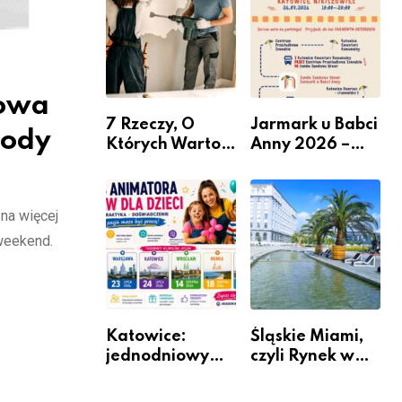
nabór dla
przedsiębiorców
rowa
7 Rzeczy, O
Jarmark u Babci
rody
Których Warto
Anny 2026 –
Pamiętać Przed
Informacje
Remontem
Mieszkania
 na więcej
 weekend.
Katowice:
Śląskie Miami,
jednodniowy
czyli Rynek w
kurs przygotuje
Katowicach
do pracy