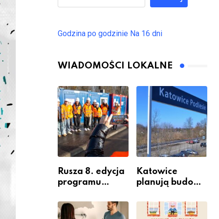
Godzina po godzinie
Na 16 dni
WIADOMOŚCI LOKALNE
Rusza 8. edycja
Katowice
programu
planują budowę
“Katowice
nowego węzła
Miastem
przesiadkoweg
Fachowców” –
o w Podlesiu