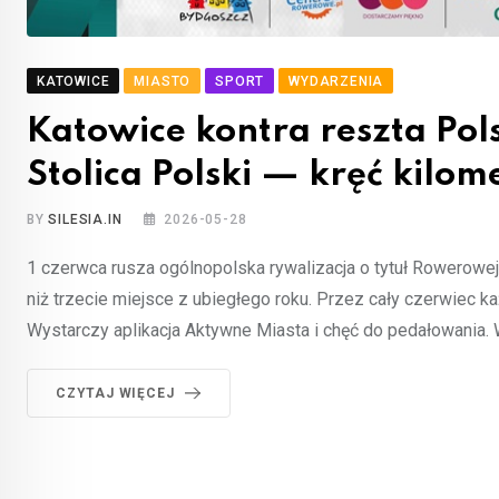
KATOWICE
MIASTO
SPORT
WYDARZENIA
Katowice kontra reszta Pol
Stolica Polski — kręć kilom
BY
SILESIA.IN
2026-05-28
1 czerwca rusza ogólnopolska rywalizacja o tytuł Rowerowej S
niż trzecie miejsce z ubiegłego roku. Przez cały czerwiec ka
Wystarczy aplikacja Aktywne Miasta i chęć do pedałowania. 
CZYTAJ WIĘCEJ