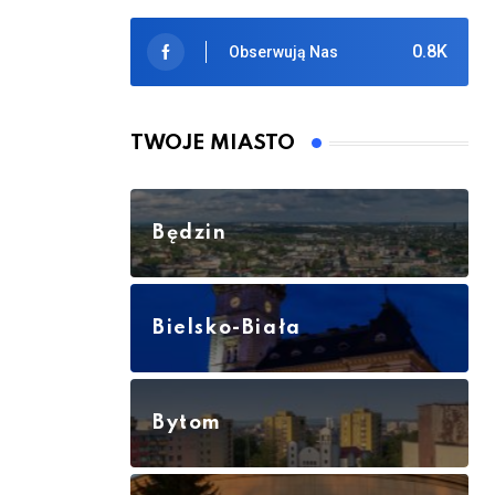
0.8K
Obserwują Nas
TWOJE MIASTO
Będzin
Bielsko-Biała
Bytom