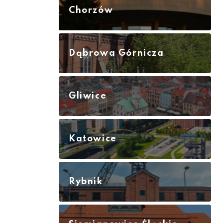
Chorzów
Dąbrowa Górnicza
Gliwice
Katowice
Rybnik