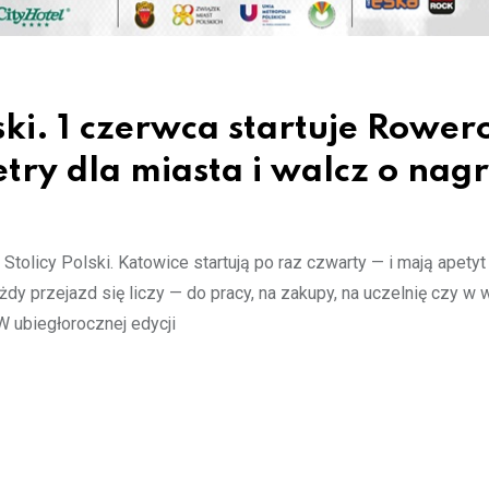
ski. 1 czerwca startuje Rowe
etry dla miasta i walcz o nag
tolicy Polski. Katowice startują po raz czwarty — i mają apetyt
żdy przejazd się liczy — do pracy, na zakupy, na uczelnię czy w
W ubiegłorocznej edycji