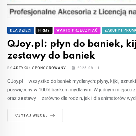
DLA DZIECI
FIRMY
WARTO PRZECZYTAĆ
ZAKUPY I PROM
QJoy.pl: płyn do baniek, ki
zestawy do baniek
BY
ARTYKUŁ SPONSOROWANY
2025-08-11
QJoy.pl – wszystko do baniek mydlanych: płyny, kijki, sznur
poświęcony w 100% bańkom mydlanym. W jednym miejscu znajdz
oraz zestawy – zarówno dla rodzin, jak i dla animatorów wy
CZYTAJ WIĘCEJ