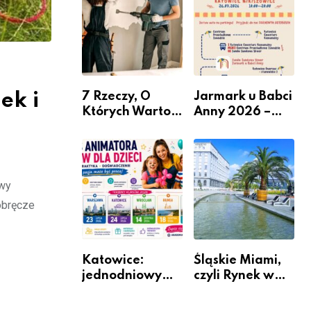
nabór dla
przedsiębiorców
ek i
7 Rzeczy, O
Jarmark u Babci
Których Warto
Anny 2026 –
Pamiętać Przed
Informacje
Remontem
Mieszkania
owy
obręcze
Katowice:
Śląskie Miami,
jednodniowy
czyli Rynek w
kurs przygotuje
Katowicach
do pracy