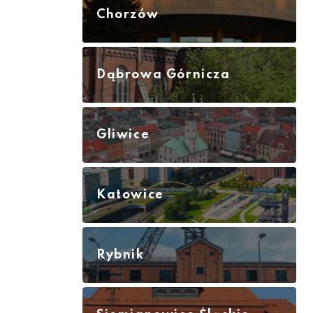
Chorzów
Dąbrowa Górnicza
Gliwice
Katowice
Rybnik