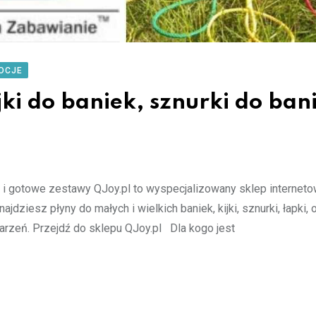
OCJE
jki do baniek, sznurki do bani
ki i gotowe zestawy QJoy.pl to wyspecjalizowany sklep internet
iesz płyny do małych i wielkich baniek, kijki, sznurki, łapki, 
darzeń. Przejdź do sklepu QJoy.pl Dla kogo jest