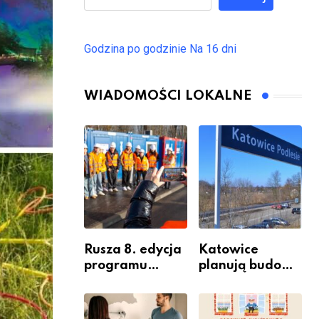
Godzina po godzinie
Na 16 dni
WIADOMOŚCI LOKALNE
Rusza 8. edycja
Katowice
programu
planują budowę
“Katowice
nowego węzła
Miastem
przesiadkoweg
Fachowców” –
o w Podlesiu