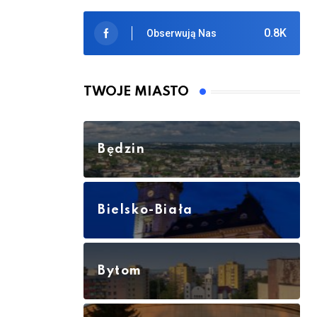
0.8K
Obserwują Nas
TWOJE MIASTO
Będzin
Bielsko-Biała
Bytom